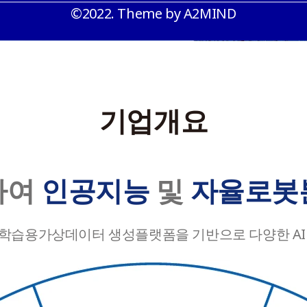
©2022. Theme by A2MIND
회사소개
제품
핵심기술
기업개요
회사소개
하여
인공지능
및
자율로봇
 및 학습용가상데이터 생성플랫폼을 기반으로 다양한 A