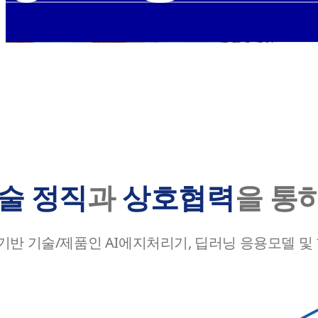
술 정직
과
상호협력
을 통
는 기반 기술/제품인 AI에지처리기, 딥러닝 응용모델