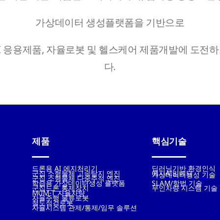
가상데이터 생성플랫폼을 기반으로
I 응용제품, 자율로봇 및 헬스케어 제품개발에 도전
다.
제품
핵심기술
드론용 AI 에지처리기
딥러닝기반 환경인식
군집 소형물체 고속탐지 엔진
에지AI임베딩
가상데이터생성 기술
군집 소형물체 다중추적 엔진
학습용 가상데이터생성 플랫폼
SLAM/항법 기술
군집드론 통제장치
무인차량 시스템 기술
MUM-T 자율차량
자율주행 물류로봇
철도점검로봇
자율시스템 관제/통제/임무 솔루션