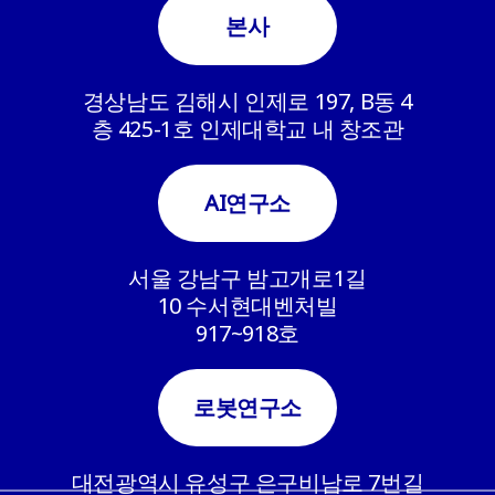
본사
경상남도 김해시 인제로 197, B동 4
층 425-1호 인제대학교 내 창조관
AI연구소
서울 강남구 밤고개로1길
10 수서현대벤처빌
917~918호
로봇연구소
대전광역시 유성구 은구비남로 7번길