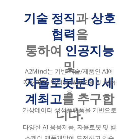
기술 정직
과
상호
협력
을
통하여
인공지능
및
A2Mind는 기반 기술/제품인 AI에
자율로봇분야 세
지처리기, 딥러닝 응용모델 및 학습
용
계최고
를 추구합
가상데이터 생성플랫폼을 기반으로
니다.
다양한 AI 응용제품, 자율로봇 및 헬
스케어 제품개발에 도전하고 있습