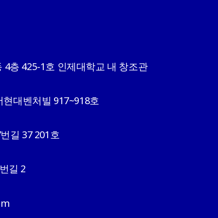
 4층 425-1호 인제대학교 내 창조관
현대벤처빌 917~918호
길 37 201호
번길 2
om