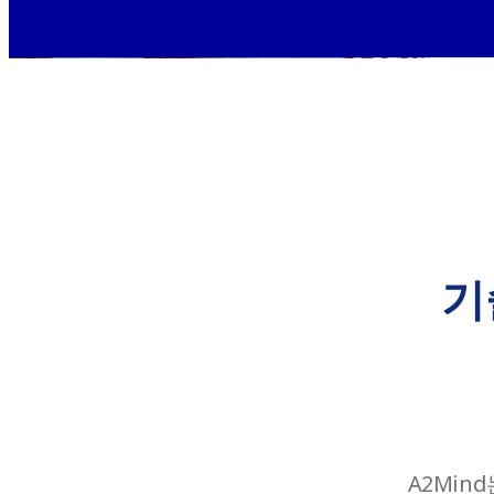
기
A2Min