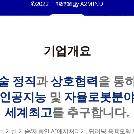
©2022. Theme by A2MIND
37 201호
메카센터(생산)
회사소개
제품
핵심기술
경남 창원시 성산구 성산패총로38번길 2
기업개요
전화
02-6949-2757
회사소개
술 정직
과
상호협력
을 통
이메일
a2mind@a2mind.com
인공지능
및
자율로봇분
세계최고
를 추구합니다.
d는 기반 기술/제품인 AI에지처리기, 딥러닝 응용모델