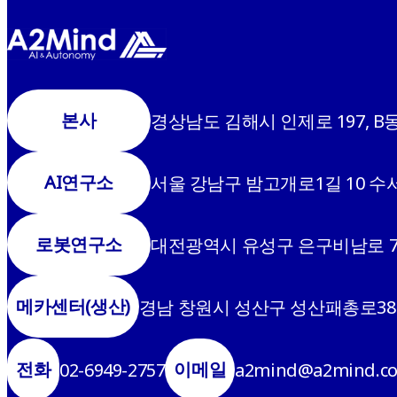
본사
경상남도 김해시 인제로 197, B동
AI연구소
서울 강남구 밤고개로1길 10 수서
로봇연구소
대전광역시 유성구 은구비남로 7번
메카센터(생산)
경남 창원시 성산구 성산패총로38
전화
이메일
02-6949-2757
a2mind@a2mind.c