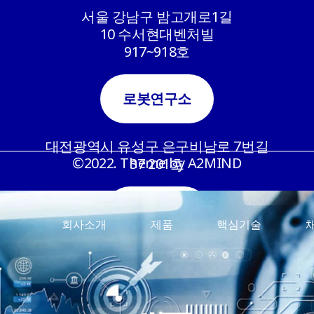
서울 강남구 밤고개로1길
10 수서현대벤처빌
917~918호
로봇연구소
대전광역시 유성구 은구비남로 7번길
©2022. Theme by A2MIND
37 201호
메카센터(생산)
회사소개
제품
핵심기술
경남 창원시 성산구 성산패총로38번길 2
전화
02-6949-2757