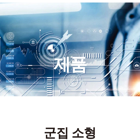
제품
군집 소형