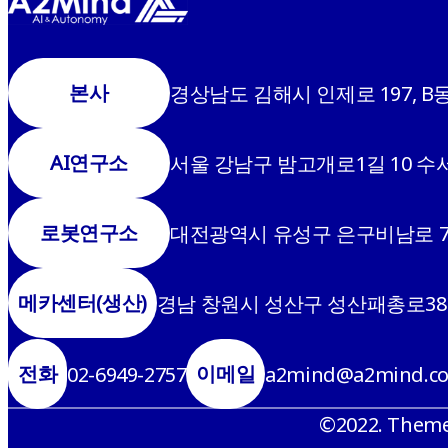
본사
경상남도 김해시 인제로 197, B동
AI연구소
서울 강남구 밤고개로1길 10 수서
로봇연구소
대전광역시 유성구 은구비남로 7번
메카센터(생산)
경남 창원시 성산구 성산패총로38
전화
이메일
02-6949-2757
a2mind@a2mind.c
©2022. Them