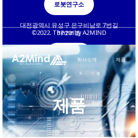
로봇연구소
대전광역시 유성구 은구비남로 7번길
©2022. Theme by A2MIND
37 201호
메카센터(생산)
회사소개
제품
경남 창원시 성산구 성산패총로38번길 2
전화
02-6949-2757
제품
이메일
a2mind@a2mind.com