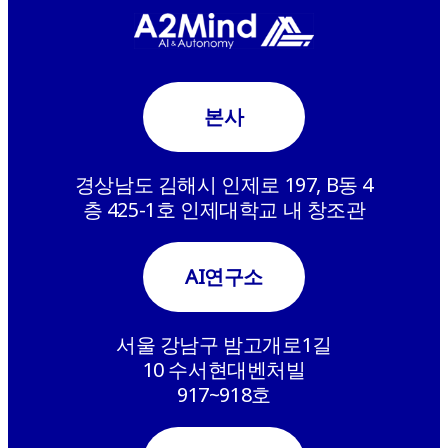
본사
경상남도 김해시 인제로 197, B동 4
층 425-1호 인제대학교 내 창조관
AI연구소
서울 강남구 밤고개로1길
10 수서현대벤처빌
917~918호