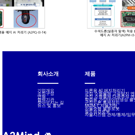
회사소개
제품
기업개요
드론용 AI 에지처리기
조직구성
군집 소형물체 고속탐지 
연혁
군집 소형물체 다중추적 
협력기관
학습용 가상데이터생성 플
찾아오시는 길
군집드론 통제장치
뉴스 및 홍보
MUM-T 자율차량
자율주행 물류로봇
철도점검로봇
자율시스템 관제/통제/임무