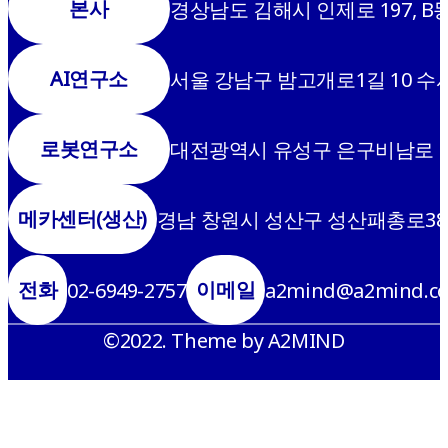
본사
경상남도 김해시 인제로 197, B동
AI연구소
서울 강남구 밤고개로1길 10 수서
로봇연구소
대전광역시 유성구 은구비남로 7번
메카센터(생산)
경남 창원시 성산구 성산패총로38
전화
이메일
02-6949-2757
a2mind@a2mind.c
©2022. Theme by A2MIND