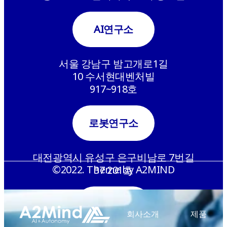
AI연구소
서울 강남구 밤고개로1길
10 수서현대벤처빌
917~918호
로봇연구소
대전광역시 유성구 은구비남로 7번길
©2022. Theme by A2MIND
37 201호
메카센터(생산)
회사소개
제품