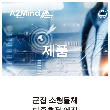
제품
군집 소형물체
다중추적 엔진