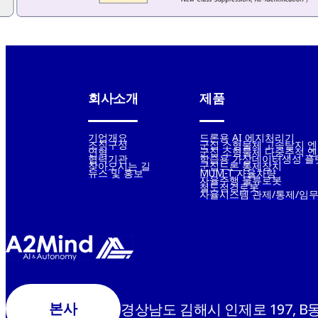
회사소개
제품
기업개요
드론용 AI 에지처리기
조직구성
군집 소형물체 고속탐지 
연혁
군집 소형물체 다중추적 
협력기관
학습용 가상데이터생성 플
찾아오시는 길
군집드론 통제장치
뉴스 및 홍보
MUM-T 자율차량
자율주행 물류로봇
철도점검로봇
자율시스템 관제/통제/임무
본사
경상남도 김해시 인제로 197, B동