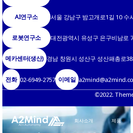
AI연구소
서울 강남구 밤고개로1길 10 수서
로봇연구소
대전광역시 유성구 은구비남로 7번
메카센터(생산)
경남 창원시 성산구 성산패총로38
전화
이메일
02-6949-2757
a2mind@a2mind.c
©2022. Them
회사소개
제품