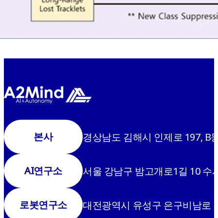
본사
경상남도 김해시 인제로 197, B동
AI연구소
서울 강남구 밤고개로1길 10 수서
로봇연구소
대전광역시 유성구 은구비남로 7번