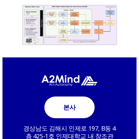
본사
경상남도 김해시 인제로 197, B동 4
층 425-1호 인제대학교 내 창조관