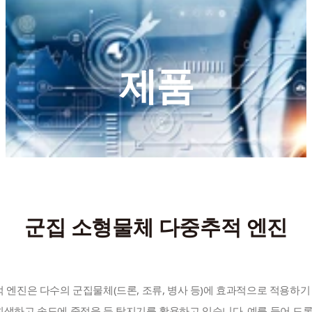
경남 창원시 성산구 성산패총로38번길 2
전화
02-6949-2757
제품
이메일
a2mind@a2mind.com
군집 소형물체 다중추적 엔진
생하고 속도에 중점을 둔 탐지기를 활용하고 있습니다. 예를 들어 드론